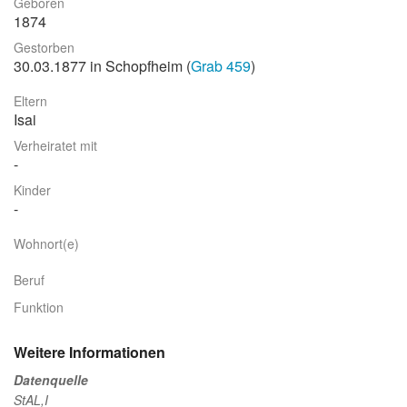
Geboren
1874
Stadtrundgang
Gestorben
Der Friedhof
30.03.1877 in Schopfheim (
Grab 459
)
Unsere Initiative
Eltern
Isai
Aktuelles
Verheiratet mit
Suche
Kinder
Wohnort(e)
Beruf
Funktion
Weitere Informationen
Datenquelle
StAL,I