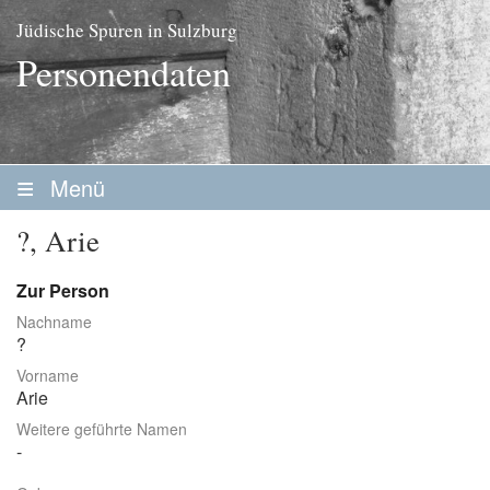
Jüdische Spuren in Sulzburg
Personendaten
Menü
Startseite
?, Arie
Geschichte
Zur Person
Personen
Nachname
?
Personenliste
Vorname
Familien
Arie
Weitere geführte Namen
Vereine / Stiftungen
Erwerbsleben