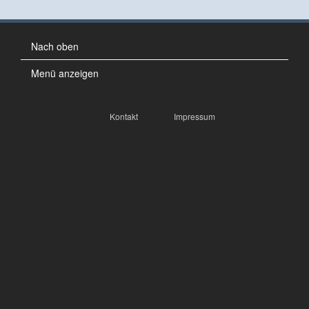
Friedhofsplan
Friedhofsgeschichte
Nach oben
Der Gedenkstein
Menü anzeigen
Begräbnisliste
Kontakt
Impressum
Unsere Initiative
Aktuelles
Suche