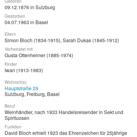
Geboren
09.12.1876 in Sulzburg
Stadtrundgang
Gestorben
Der Friedhof
04.07.1963 in Basel
Unsere Initiative
Eltern
Simon Bloch (1834-1915), Sarah Dukas (1845-1912)
Aktuelles
Verheiratet mit
Suche
Gusta Ottenheimer (1885-1974)
Kinder
Iwan (1913-1983)
Wohnort(e)
Hauptstraße 29
Sulzburg, Freiburg, Basel
Beruf
Weinhändler, nach 1933 Handelsreisender in Sekt und
Spirituosen
Funktion
David Bloch erhielt 1923 das Ehrenzeichen für 25jährige