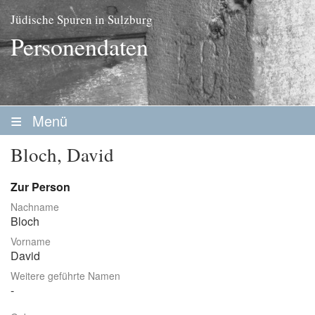
Jüdische Spuren in Sulzburg
Personendaten
Menü
Startseite
Bloch, David
Geschichte
Zur Person
Personen
Nachname
Bloch
Personenliste
Vorname
Familien
David
Weitere geführte Namen
Vereine / Stiftungen
Erwerbsleben