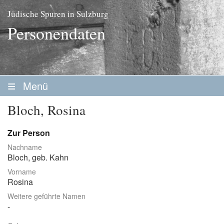
Jüdische Spuren in Sulzburg
Personendaten
Menü
Startseite
Bloch, Rosina
Geschichte
Zur Person
Personen
Nachname
Bloch
, geb.
Kahn
Personenliste
Vorname
Familien
Rosina
Weitere geführte Namen
Vereine / Stiftungen
Erwerbsleben