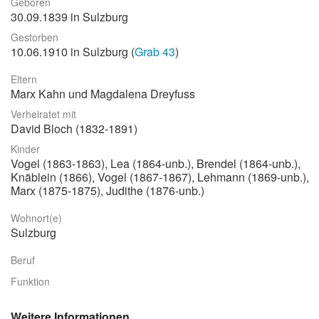
Geboren
30.09.1839 in Sulzburg
Stadtrundgang
Gestorben
Der Friedhof
10.06.1910 in Sulzburg (
Grab 43
)
Unsere Initiative
Eltern
Marx Kahn und Magdalena Dreyfuss
Aktuelles
Verheiratet mit
Suche
David Bloch (1832-1891)
Kinder
Vogel (1863-1863), Lea (1864-unb.), Brendel (1864-unb.),
Knäblein (1866), Vogel (1867-1867), Lehmann (1869-unb.),
Marx (1875-1875), Judithe (1876-unb.)
Wohnort(e)
Sulzburg
Beruf
Funktion
Weitere Informationen