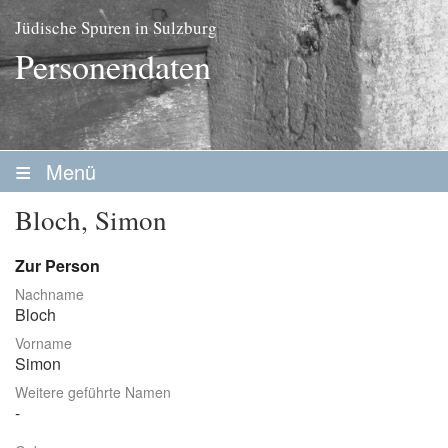
Jüdische Spuren in Sulzburg
Personendaten
Menü
Startseite
Bloch, Simon
Geschichte
Zur Person
Personen
Nachname
Bloch
Personenliste
Vorname
Familien
Simon
Weitere geführte Namen
Vereine / Stiftungen
Erwerbsleben