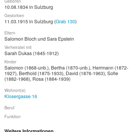
Geboren
10.08.1834 in Sulzburg
Stadtrundgang
Gestorben
Der Friedhof
11.03.1915 in Sulzburg (
Grab 130
)
Unsere Initiative
Eltern
Salomon Bloch und Sara Epstein
Aktuelles
Verheiratet mit
Suche
Sarah Dukas (1845-1912)
Kinder
Salomon (1868-unb.), Bertha (1870-unb.), Herrmann (1872-
1927), Berthold (1875-1933), David (1876-1963), Sofie
(1882-1968), Rosa (1884-1939)
Wohnort(e)
Klosergasse 16
Beruf
Funktion
Weitere Informationen