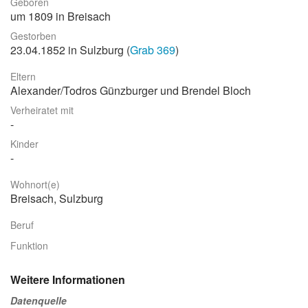
Geboren
um 1809 in Breisach
Stadtrundgang
Gestorben
Der Friedhof
23.04.1852 in Sulzburg (
Grab 369
)
Unsere Initiative
Eltern
Alexander/Todros Günzburger und Brendel Bloch
Aktuelles
Verheiratet mit
Suche
Kinder
Wohnort(e)
Breisach, Sulzburg
Beruf
Funktion
Weitere Informationen
Datenquelle