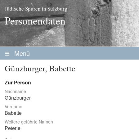
Jüdische Spuren in Sulzburg
Personendaten
Menü
Startseite
Günzburger, Babette
Geschichte
Zur Person
Personen
Nachname
Günzburger
Personenliste
Vorname
Familien
Babette
Weitere geführte Namen
Vereine / Stiftungen
Peierle
Erwerbsleben