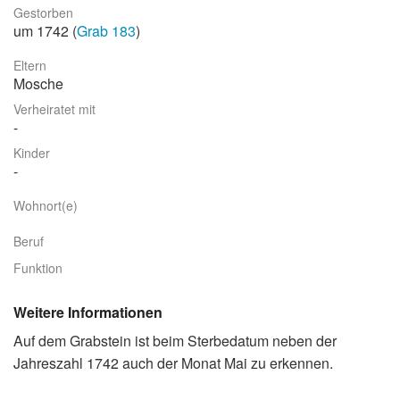
Gestorben
Stadtrundgang
um 1742 (
Grab 183
)
Der Friedhof
Eltern
Mosche
Unsere Initiative
Verheiratet mit
Aktuelles
Kinder
Suche
Wohnort(e)
Beruf
Funktion
Weitere Informationen
Auf dem Grabstein ist beim Sterbedatum neben der
Jahreszahl 1742 auch der Monat Mai zu erkennen.