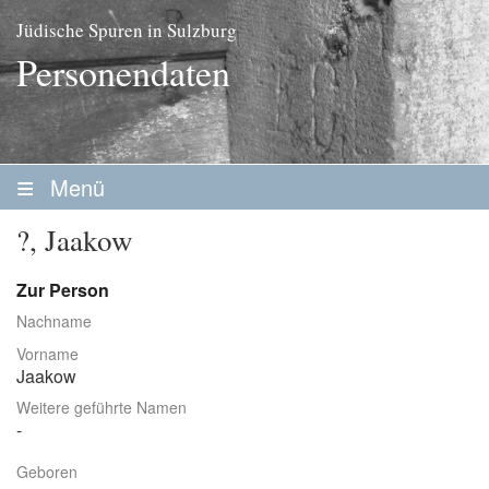
Jüdische Spuren in Sulzburg
Personendaten
Menü
Startseite
?, Jaakow
Geschichte
Zur Person
Personen
Nachname
Personenliste
Vorname
Jaakow
Familien
Weitere geführte Namen
Vereine / Stiftungen
Geboren
Erwerbsleben