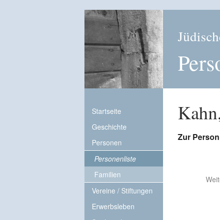
Jüdisch
Pers
Kahn,
Startseite
Geschichte
Zur Person
Personen
Personenliste
Familien
Weit
Vereine / Stiftungen
Erwerbsleben