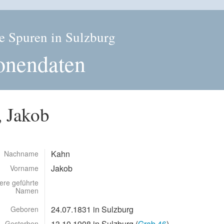
e Spuren in Sulzburg
onendaten
 Jakob
Kahn
Nachname
Jakob
Vorname
ere geführte
Namen
24.07.1831 in Sulzburg
Geboren
13.10.1908 in Sulzburg (
Grab 46
)
Gestorben