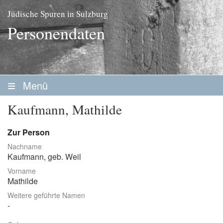
Jüdische Spuren in Sulzburg
Personendaten
Menü
Startseite
Kaufmann, Mathilde
Geschichte
Zur Person
Personen
Nachname
Kaufmann
, geb.
Weil
Personenliste
Vorname
Familien
Mathilde
Weitere geführte Namen
Vereine / Stiftungen
Erwerbsleben