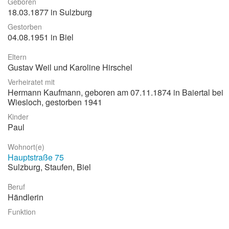
Geboren
18.03.1877 in Sulzburg
Stadtrundgang
Gestorben
Der Friedhof
04.08.1951 in Biel
Unsere Initiative
Eltern
Gustav Weil und Karoline Hirschel
Aktuelles
Verheiratet mit
Suche
Hermann Kaufmann, geboren am 07.11.1874 in Baiertal bei
Wiesloch, gestorben 1941
Kinder
Paul
Wohnort(e)
Hauptstraße 75
Sulzburg, Staufen, Biel
Beruf
Händlerin
Funktion