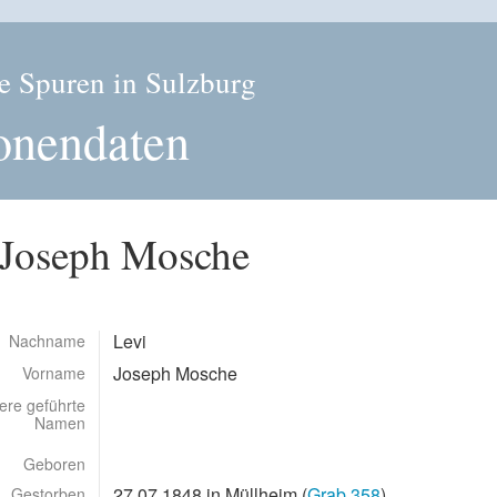
e Spuren in Sulzburg
onendaten
 Joseph Mosche
Levi
Nachname
Joseph Mosche
Vorname
ere geführte
Namen
Geboren
27.07.1848 in Müllheim (
Grab 358
)
Gestorben