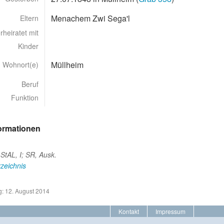
Menachem Zwi Sega'l
Eltern
rheiratet mit
Kinder
Müllheim
Wohnort(e)
Beruf
Funktion
formationen
 StAL, I; SR, Ausk.
zeichnis
g: 12. August 2014
Kontakt
Impressum