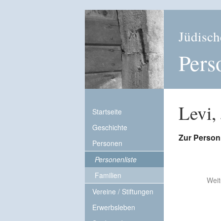
Jüdisch
Pers
Levi,
Startseite
Geschichte
Zur Person
Personen
Personenliste
Familien
Weit
Vereine / Stiftungen
Erwerbsleben