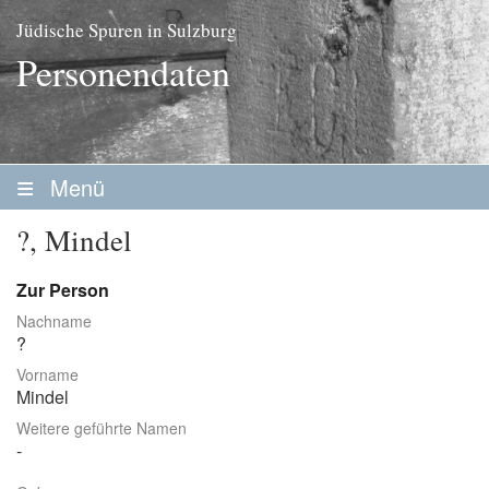
Jüdische Spuren in Sulzburg
Personendaten
Menü
Startseite
?, Mindel
Geschichte
Zur Person
Personen
Nachname
?
Personenliste
Vorname
Familien
Mindel
Weitere geführte Namen
Vereine / Stiftungen
Erwerbsleben