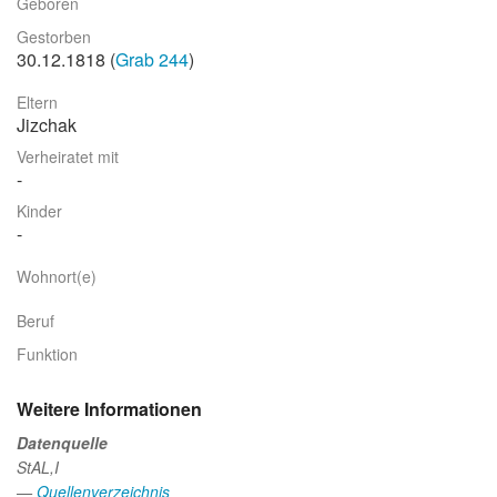
Geboren
Stadtrundgang
Gestorben
30.12.1818 (
Grab 244
)
Der Friedhof
Eltern
Unsere Initiative
Jizchak
Aktuelles
Verheiratet mit
Suche
Kinder
Wohnort(e)
Beruf
Funktion
Weitere Informationen
Datenquelle
StAL,I
—
Quellenverzeichnis