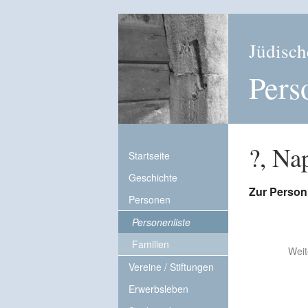
Jüdisch
Pers
?, Na
Startseite
Geschichte
Zur Person
Personen
Personenliste
Familien
Weit
Vereine / Stiftungen
Erwerbsleben