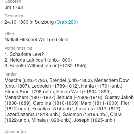
Geboren
um 1762
Stadtrundgang
Gestorben
Der Friedhof
24.10.1830 in Sulzburg (
Grab 280
)
Unsere Initiative
Eltern
Naftali Hirschel Weil und Gela
Aktuelles
Verheiratet mit
Suche
1. Scharlotta Levi?
2. Helena Laincourt (unb.-1806)
3. Babette Wittersheimer (~1782-1845)
Kinder
Mosche (unb.-1793), Brendel (unb.-1800), Menachem Dow
(unb.-1807), Leobold (~1789-1812), Hania (~1791-unb.),
Simon Aron 1798-unb.), Simon Wolf (~1804-1893),
Menachem (1807-1827),Jehuda (~1808-1816), Gustav Jakob
(1808-1889), Carolina (1810-1869), Marx (1811-1903), Flor
(1812-unb.), Rosalia (1814-unb.), Lazarus (1817-1817),
Lazer/Lazarus (1818-unb.), Salomon (1819-unb.), Clara
(1822-unb.), Minata (1823-unb.), Joseph (1825-unb.)
Wohnort(e)