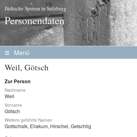
Jüdische Spuren in Sulzburg
Personendaten
Menü
Startseite
Weil, Götsch
Geschichte
Zur Person
Personen
Nachname
Weil
Personenliste
Vorname
Familien
Götsch
Weitere geführte Namen
Vereine / Stiftungen
Gottschalk, Eliakum, Hirschel, Getschlig
Erwerbsleben