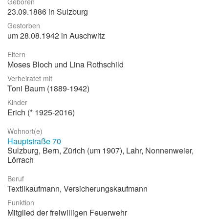
Geboren
23.09.1886 in Sulzburg
Stadtrundgang
Gestorben
Der Friedhof
um 28.08.1942 in Auschwitz
Unsere Initiative
Eltern
Moses Bloch und Lina Rothschild
Aktuelles
Verheiratet mit
Suche
Toni Baum (1889-1942)
Kinder
Erich (* 1925-2016)
Wohnort(e)
Hauptstraße 70
Sulzburg, Bern, Zürich (um 1907), Lahr, Nonnenweier,
Lörrach
Beruf
Textilkaufmann, Versicherungskaufmann
Funktion
Mitglied der freiwilligen Feuerwehr