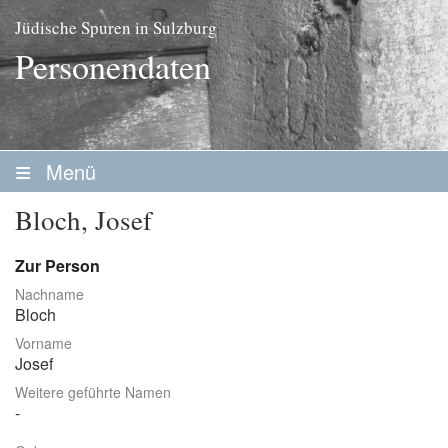
Jüdische Spuren in Sulzburg
Personendaten
Menü
Startseite
Bloch, Josef
Geschichte
Zur Person
Personen
Nachname
Bloch
Personenliste
Vorname
Familien
Josef
Weitere geführte Namen
Vereine / Stiftungen
Erwerbsleben