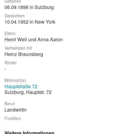
Geboren
06.09.1898 in Sulzburg
Stadtrundgang
Gestorben
Der Friedhof
10.04.1952 in New York
Unsere Initiative
Eltern
Henri Weil und Anna Aaron
Aktuelles
Verheiratet mit
Suche
Heinz Braunsberg
Kinder
Wohnort(e)
Hauptstraße 72
Sulzburg, Hauptstr. 72
Beruf
Landwirtin
Funktion
Weitere Informationen