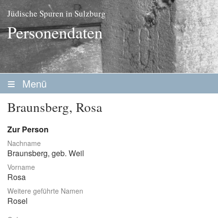
Jüdische Spuren in Sulzburg
Personendaten
Menü
Startseite
Braunsberg, Rosa
Geschichte
Zur Person
Personen
Nachname
Braunsberg
, geb.
Weil
Personenliste
Vorname
Familien
Rosa
Weitere geführte Namen
Vereine / Stiftungen
Rosel
Erwerbsleben