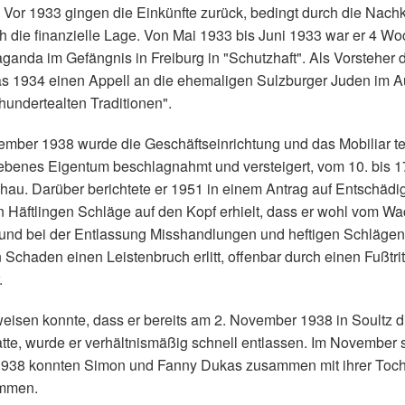
 Vor 1933 gingen die Einkünfte zurück, bedingt durch die Nachk
ch die finanzielle Lage. Von Mai 1933 bis Juni 1933 war er 4 
ganda im Gefängnis in Freiburg in "Schutzhaft". Als Vorsteher 
 1934 einen Appell an die ehemaligen Sulzburger Juden im A
hundertealten Traditionen".
mber 1938 wurde die Geschäftseinrichtung und das Mobiliar tei
ebenes Eigentum beschlagnahmt und versteigert, vom 10. bis
hau. Darüber berichtete er 1951 in einem Antrag auf Entschädig
n Häftlingen Schläge auf den Kopf erhielt, dass er wohl vom W
 und bei der Entlassung Misshandlungen und heftigen Schlägen
 Schaden einen Leistenbruch erlitt, offenbar durch einen Fußtri
.
eisen konnte, dass er bereits am 2. November 1938 in Soultz d
tte, wurde er verhältnismäßig schnell entlassen. Im November s
38 konnten Simon und Fanny Dukas zusammen mit ihrer Tocht
ommen.