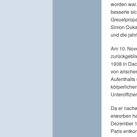
worden war.
besserte si
Greuelpropa
Simon Dukas
und die jahr
Am 10. Nove
zurückgebli
1938 in Dac
von arische
Aufenthalts
körperlichen
Unteroffizier
Da er nachw
erworben ha
Dezember 19
Paris entk