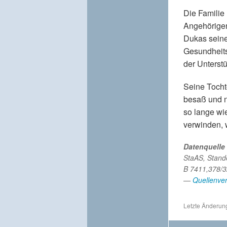
Die Familie
Angehörigen
Dukas seine
Gesundheits
der Unterst
Seine Tocht
besaß und n
so lange wie
verwinden, 
Datenquelle
StaAS, Stande
B 7411,378/
—
Quellenver
Letzte Änderung