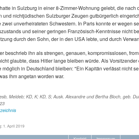
 hatte in Sulzburg in einer 8-Zimmer-Wohnung gelebt, die nac
 und nichtjüdischen Sulzburger Zeugen gutbürgerlich eingerich
 zwei unverheirateten Schwestern. In Paris konnte er wegen sei
zustands und seiner geringen Französisch-Kenntnisse nicht ber
ützung durch den Sohn, der in den USA lebte, und durch Verwan
er beschrieb ihn als strengen, genauen, kompromisslosen, from
icht glaubte, dass Hitler lange bleiben würde. Als Vorsitzender
 möglich in Deutschland bleiben: "Ein Kapitän verlässt nicht sei
was ihm angetan worden war.
sb, Meldeb; KD, K; KD, S; Ausk. Alexandre und Bertha Bloch, geb. Duk
323
zeichnis
: 1. April 2019
Kontakt
Impressum