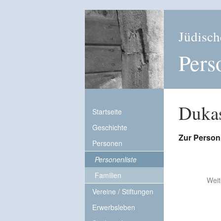
Jüdisch
Pers
Duka
Startseite
Geschichte
Zur Person
Personen
Personenliste
Familien
Weit
Vereine / Stiftungen
Erwerbsleben