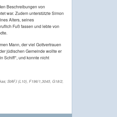
h den Beschreibungen von
tet war. Zudem unterstützte Simon
nes Alters, seines
uflich Fuß fassen und lebte von
dte.
men Mann, der viel Gottvertrauen
 der jüdischen Gemeinde wollte er
n Schiff", und konnte nicht
as; StAF,I (L10), F196/1,3045, G18/2,